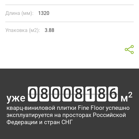
Длина (мм):
1320
Упаковка (м2):
3.88
Калькулятор
Магазины рядом
Отзывы о товаре Дуб Тира
В интерьере
На карте
Список магазинов
Площадь помещения
Ваш отзыв поможет кому-то сделать выбор. Спасибо, что
делитесь опытом!
2
уже
м
Тип укладки
Рейтинг:
кварц-виниловой плитки Fine Floor успешно
эксплуатируется на просторах Российской
Имя*
Федерации и стран СНГ