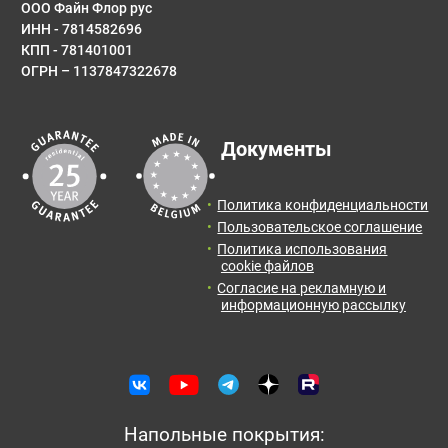
ООО Файн Флор рус
ИНН - 7814582696
E-mail
КПП - 781401001
ОГРН – 1137847322678
Результаты расчета:
Сообщение
Документы
Количество:
Итоговая
Цена от:
площадь:
0
упак.
0
руб.
Политика конфиденциальности
2
0
м
Пользовательское соглашение
Политика использования
Отправить заявку с расчетом менеджеру для
cookie файлов
получения информации и оформления заказа.
Согласие на рекламную и
информационную рассылку
Оставить отзыв
Отправить заявку
Напольные покрытия: