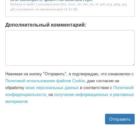
Выберите файл с расширением (doc, docx, xls, xlsx, txt, rtf, pdf, png, jpeg, jpg,
gif) и размером, не превышающим 24.41 МБ.
Дополнительный комментарий:
Нажимая на кнопку "Отправить", я подтверждаю, что ознакомлен c
Политикой использования файлов Cookie
, даю согласие на
обработку
моих персональных данных
в соответствии с
Политикой
конфиденциальности
, на
получение информационных и рекламных
материалов
Отправить